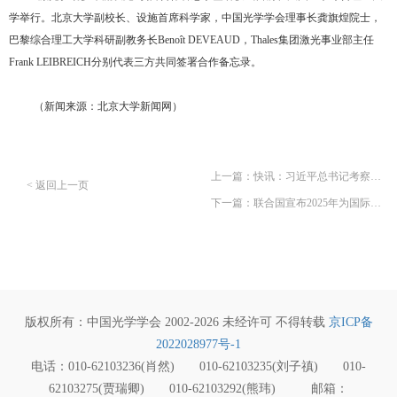
学举行。
北京大学副校长、设施首席科学家，中国光学学会理事长龚旗煌院士，
巴黎综合理工大学科研副教务长Benoît DEVEAUD，Thales集团激光事业部主任
Frank LEIBREICH分别代表三方共同签署合作备忘录。
（
新闻来源：
北京大学新闻网）
上一篇：快讯：习近平总书记考察张江科学城展示厅，上海光机所多项成果参展
< 返回上一页
下一篇：联合国宣布2025年为国际量子科学与技术年——中国光学学会首次成为国际活动创始合作伙伴
版权所有：中国光学学会 2002-2026 未经许可 不得转载
京ICP备
2022028977号-1
电话：010-62103236(肖然) 010-62103235(刘子禛) 010-
62103275(贾瑞卿) 010-62103292(熊玮) 邮箱：