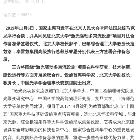
发布时间：2020-11-17
读次数：66835
2019年11月6日，国家主席习近平在北京人民大会堂同法国总统马克
龙举行会谈，并共同见证北京大学“激光驱动多束流设施”项目对法合
作备忘录签署仪式。
北京大学校长郝平，巴黎综合理工大学教务长拉
兹洛，泰雷兹集团高级执行总裁苏睿思分别代表三方签署合作备忘
录。
三方将围绕“激光驱动多束流设施”项目在科学研究、技术创新、
建设运行等方面开展紧密合作。
设施首席科学家，北京大学副校长、
教务长，中国光学学会理事长龚旗煌院士出席。
“激光驱动多束流设施”由北京大学牵头，中国工程物理研究院激
光聚变研究中心、中国科学院高能物理研究所、复旦大学、上海师范
大学等单位共同建设。
项目于2017年4月被列为教育部和北京市“十四
五”国家重大科技基础设施重点培育项目，选址北京怀柔科学城，与北
京光源、综合极端条件等大科学设施形成集聚效应。
它将成为北京建
设具有全球影响力的科技创新中心、国家综合性科学中心的重要建设
内容。此次国际合作备忘录的签署，将进一步整合全球优势力量，共