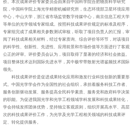
价。本次成果评价专家委员会由来自
中国科学院合肥物质科学研究
院
，
中国科学院上海光学精密机械研究所
，
生态环境部卫星环境应用
中心
，
中山大学
，
浙江省市场监管数字传媒中心
，
南京信息工程大学
等单位的光学领域专家组成。按照科技成果评价规定的标准及程序，
专家组完成了成果相关参数测试审核，听取了项目负责人的汇报，审
阅了科技成果相关材料，经过专家质询、综合评价等环节，对该项目
的科学性、创新性、先进性、应用前景和市场价值等方面进行了客观
公正的评审。评价委员会认为，
项目取得了显著的经济和社会效益。
项目整体技术达到国际先进水平，其中极窄带散射光谱鉴频技术国际
领先。
科技成果评价是促进成果转化应用和激发行业科技创新的重要形
式。中国光学学会作为全国性的社会组织，承担着服务科技工作者、
服务创新驱动发展、服务提高全民科学素质、服务党和政府科学决策
的职能。为促进我国光学和光学工程领域学科发展和科技成果转化，
学会持续发挥团体优势，坚持独立客观原则，组织开展高水平、高层
次的科技成果评价工作，为光学及光学工程相关领域的科技成果评
定、转化提供服务。