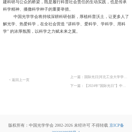
建科研与公众的桥梁，既是履行科普社会责任的生动实践，也是传承
科学精神、播撒科学种子的重要举措。
中国光学学会将持续深耕科研创新，厚植科普沃土，让更多人了
解光学、热爱科学，在全社会营造 “讲科学、爱科学、学科学、用科
学” 的浓厚氛围，以科学之力赋未来之翼。
上一篇：国际光日|河北工业大学学生分会承办光学知识竞赛活动
< 返回上一页
下一篇：【2024年“国际光日”】中国光学学会中国科学院西安光学精密机械研究所学生分会“光·点亮新质生产力”系列活动
版权所有：中国光学学会 2002-2026 未经许可 不得转载
京ICP备